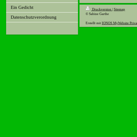
Ein Gedicht
Druckversion
|
Sitemap
© Sabine Garthe
Datenschutzverordnung
Erstellt mit
IONOS MyWebsite Priva