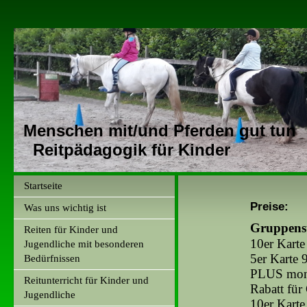
Menschen mit/und Pferden gut tun
Reitpädagogik für Kinder
Startseite
Preise:
Was uns wichtig ist
Gruppens
Reiten für Kinder und
10er Karte
Jugendliche mit besonderen
5er Karte 
Bedürfnissen
PLUS mona
Reitunterricht für Kinder und
Rabatt für
Jugendliche
10er Karte