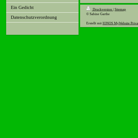
Ein Gedicht
Druckversion
|
Sitemap
© Sabine Garthe
Datenschutzverordnung
Erstellt mit
IONOS MyWebsite Priva