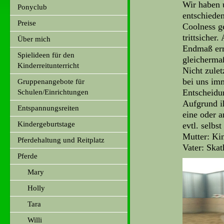
Wir haben 
Ponyclub
entschieden
Preise
Coolness g
trittsicher
Über mich
Endmaß err
Spielideen für den
gleichermaß
Kinderreitunterricht
Nicht zulet
bei uns im
Gruppenangebote für
Entscheidu
Schulen/Einrichtungen
Aufgrund i
Entspannungsreiten
eine oder a
Kindergeburtstage
evtl. selbs
Mutter: Ki
Pferdehaltung und Reitplatz
Vater: Ska
Pferde
Mary
Holly
Tara
Willi